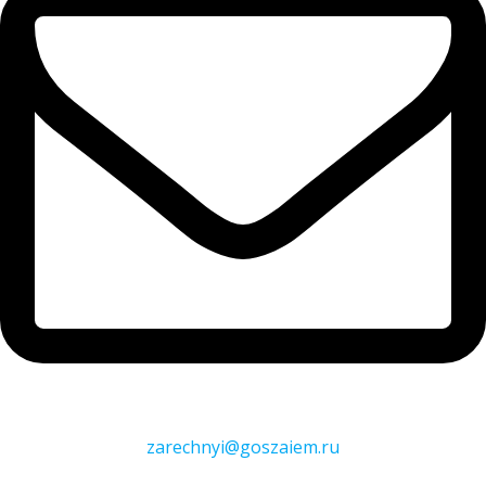
zarechnyi@goszaiem.ru