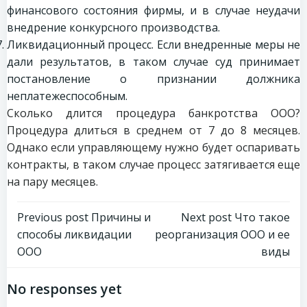
финансового состояния фирмы, и в случае неудачи
внедрение конкурсного производства.
Ликвидационный процесс. Если внедренные меры не
дали результатов, в таком случае суд принимает
постановление о признании должника
неплатежеспособным.
Сколько длится процедура банкротства ООО?
Процедура длиться в среднем от 7 до 8 месяцев.
Однако если управляющему нужно будет оспаривать
контракты, в таком случае процесс затягивается еще
на пару месяцев.
Навигация
Навигация
Previous post
Причины и
Next post
Что такое
способы ликвидации
реорганизация ООО и ее
по
по
ООО
виды
записям
записям
No responses yet