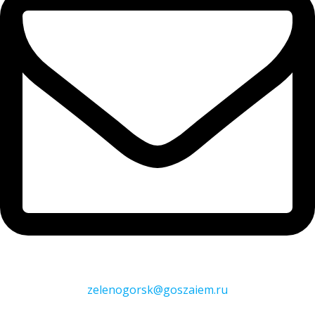
zelenogorsk@goszaiem.ru