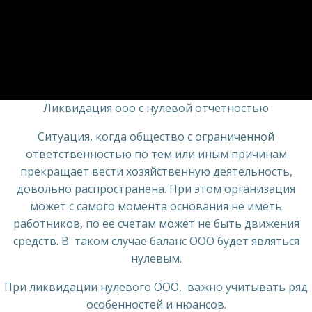
Ликвидация ооо с нулевой отчетностью
Ситуация, когда общество с ограниченной
ответственностью по тем или иным причинам
прекращает вести хозяйственную деятельность,
довольно распространена. При этом организация
может с самого момента основания не иметь
работников, по ее счетам может не быть движения
средств. В таком случае баланс ООО будет являться
нулевым.
При ликвидации нулевого ООО, важно учитывать ряд
особенностей и нюансов.