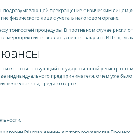
, подразумевающей прекращение физическим лицом де
ие физического лица с учета в налоговом органе.
су тонкостей процедуры. В противном случае риски отк
ого мероприятия позволит успешно закрыть ИП с долга
нюансы
тки в соответствующий государственный регистр о том
тве индивидуального предпринимателя, о чем уже было
я деятельности, среди которых:
ельности.
рритории РФ гражданину другого государства.Процесс