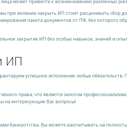
 лица может привести к возникновению различных риск
емы при желании закрыть ИП стоит расценивать сбор д
ормирования пакета документов от ПФ, без которого об
тельное закрытие ИП без особых навыков, знаний и опы
и ИП
антируем успешное исполнение любых обязательств. П
тивного права, что является залогом профессионализм
ты на интересующие Вас вопросы!
угами банкротства, Вы можете рассчитывать на полност