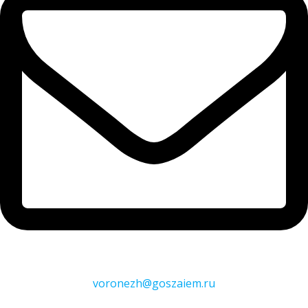
voronezh@goszaiem.ru